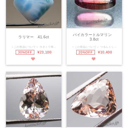
バイカラートルマリン
ラリマー 41.6ct
3.8ct
＜この商品について＞ 大きくて模様が美しい高品質ラリマーのルースです。 透明感があります。 ----------------------------------------------- 石 名： ラリマー 重 量： 41.6ct サイズ：29.0×24.5×9.0ｍｍ ----------------------------------------------- *天然石を研磨していますのでインクルージョン・クラック等ある場合があります。ご了承くださいませ。 *モニタによっては実際の商品と色・質感等が若干異なる場合が御座います。
＜この商品について＞ つるんとしたキャンディーのようなバイカラ-トルマリン。 シンプルなリングにしたらかわいいですね。 ※一部研磨剤が入り込んでいる箇所があります。 ----------------------------------------------- 石 名： バイカラートルマリン 重 量： 3.80ct サイズ： 14.0×7.5×4.0ｍｍ ----------------------------------------------- *天然石を研磨していますのでインクルージョン・クラック等ある場合があります。ご了承くださいませ。 *モニタによっては実際の商品と色・質感等が若干異なる場合が御座います。
¥23,100
¥10,400
30%OFF
20%OFF