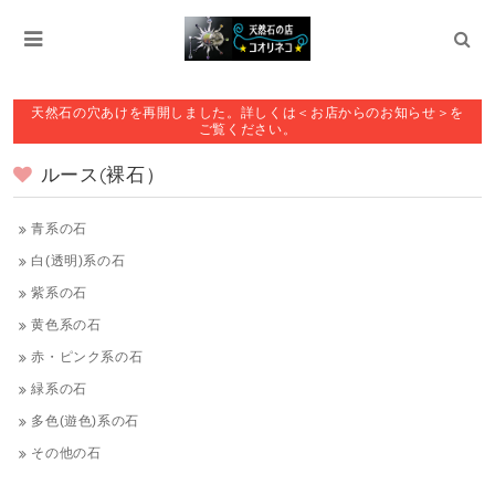
天然石の穴あけを再開しました。詳しくは＜お店からのお知らせ＞を
ご覧ください。
ルース(裸石）
青系の石
白(透明)系の石
紫系の石
黄色系の石
赤・ピンク系の石
緑系の石
多色(遊色)系の石
その他の石