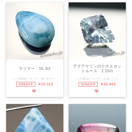
アクアマリンのクロスカッ
ラリマー 16.3ct
トルース 2.15ct
＜この商品について＞ 使いやすい大きさと形。優しい色合いと模様が美しい高品質ラリマーのルースです。 Wカボッションで全面綺麗に磨いてあるので、ワイヤーワークやシンプルなペンダントにするのも良いですね。 -------------------------------------------------- 石 名： ラリマー 重 量： 16.3ct サイズ：19.0×13.5×7.5ｍｍ ------------------------------------------------- *天然石を研磨していますのでインクルージョン・クラック等ある場合があります。ご了承くださいませ。 *モニタによっては実際の商品と色・質感等が若干異なる場合が御座います。
＜この商品について＞ 正面にクロスが浮かび上がる特殊なカットを施した、アクアマリンルースです。 色は淡いですがテリが強く、傷・インクルージョンもほとんどありません。 シャープなシルエットとクロスを配した意味合いのあるカット。 特別なインパクトを持つルースです。 当店カットのオリジナルルースです。 ------------------------------------------------- 石 名： アクアマリン 重 量： 2.15ct サイズ： 11.0×9.0×5.5mm ------------------------------------------------- 動画はこちら→https://youtu.be/BOxFT4TQKn0 *天然石を研磨していますのでインクルージョン・クラック等ある場合があります。ご了承くださいませ。 *モニタによっては実際の商品と色・質感等が若干異なる場合が御座います。
¥10,010
¥33,440
30%OFF
20%OFF