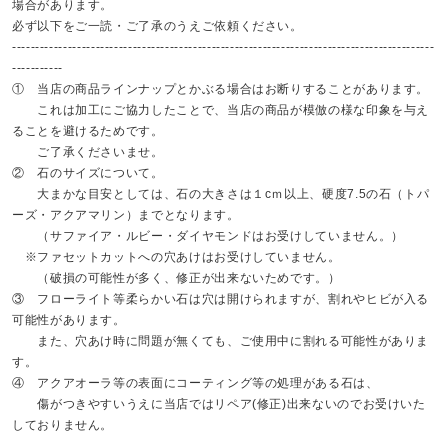
場合があります。
必ず以下をご一読・ご了承のうえご依頼ください。
-------------------------------------------------------------------------------------------
-----------
① 当店の商品ラインナップとかぶる場合はお断りすることがあります。
これは加工にご協力したことで、当店の商品が模倣の様な印象を与え
ることを避けるためです。
ご了承くださいませ。
② 石のサイズについて。
大まかな目安としては、石の大きさは１cｍ以上、硬度7.5の石（トパ
ーズ・アクアマリン）までとなります。
（サファイア・ルビー・ダイヤモンドはお受けしていません。）
※ファセットカットへの穴あけはお受けしていません。
（破損の可能性が多く、修正が出来ないためです。）
③ フローライト等柔らかい石は穴は開けられますが、割れやヒビが入る
可能性があります。
また、穴あけ時に問題が無くても、ご使用中に割れる可能性がありま
す。
④ アクアオーラ等の表面にコーティング等の処理がある石は、
傷がつきやすいうえに当店ではリペア(修正)出来ないのでお受けいた
しておりません。