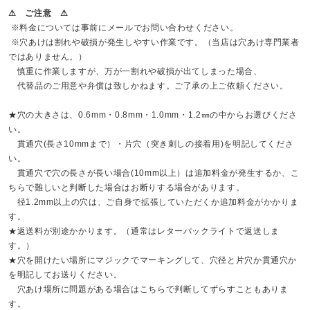
⚠ ご注意 ⚠
※料金については事前にメールでお問い合わせください。
※穴あけは割れや破損が発生しやすい作業です。（当店は穴あけ専門業者
ではありません。）
慎重に作業しますが、万が一割れや破損が出てしまった場合、
代替品のご用意や弁償は致しかねます。ご了承の上ご依頼ください。
★穴の大きさは、0.6mm・0.8mm・1.0mm・1.2㎜の中からお選びくださ
い。
貫通穴(長さ10mmまで）・片穴（突き刺しの接着用)を明記してくださ
い。
貫通穴で穴の長さが長い場合(10mm以上）は追加料金が発生するか、こ
ちらで難しいと判断した場合はお断りする場合があります。
径1.2mm以上の穴は、ご自身で拡張していただくか追加料金がかかりま
す。
★返送料が別途かかります。（通常はレターパックライトで返送しま
す。）
★穴を開けたい場所にマジックでマーキングして、穴径と片穴か貫通穴か
を明記してお送りください。
穴あけ場所に問題がある場合はこちらで判断してずらすこともありま
す。